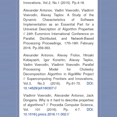
Innovations, Vol.2, No.1 (2015). Pp.4-18.
Alexander Antonov, Vadim Voevodin, Vladimir
Voevodin, Alexey Teplov. A Study of the
Dynamic Characteristics of Software
Implementation as an Essential Part for a
Universal Description of Algorithm Properties
// 24th Euromicro International Conference on
Parallel, Distributed, and Network-Based
Processing Proceedings, 17th-19th February
2016. Pp.359-363.
Alexander Antonov, Alexey Frolov, Hiroaki
Kobayashi, Igor Konshin, Alexey Teplov,
Vadim Voevodin, Vladimir Voevodin. Parallel
Processing Model for Cholesky
Decomposition Algorithm in AlgoWiki Project
// Supercomputing Frontiers and Innovations,
Vol.3, No.3 (2016). Pp.61-70.
DOI:
10.14529/jsfi160307
Vladimir Voevodin, Alexander Antonov, Jack
Dongarra. Why is it hard to describe properties
of algorithms? // Procedia Computer Science,
Vol. 101 (2016). Pp. 4-7.
DOI:
10.1016/j.procs.2016.11.002