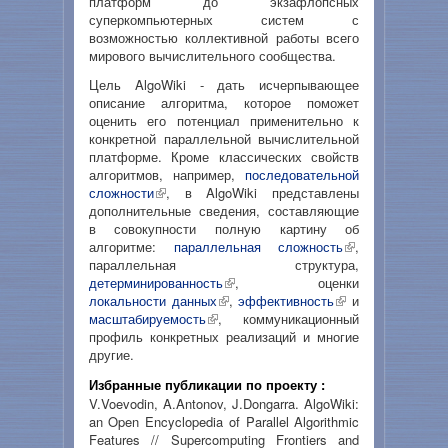
платформ до экзафлопсных
суперкомпьютерных систем с
возможностью коллективной работы всего
мирового вычислительного сообщества.
Цель AlgoWiki - дать исчерпывающее
описание алгоритма, которое поможет
оценить его потенциал применительно к
конкретной параллельной вычислительной
платформе. Кроме классических свойств
алгоритмов, например,
последовательной
сложности
, в AlgoWiki представлены
дополнительные сведения, составляющие
в совокупности полную картину об
алгоритме:
параллельная сложность
,
параллельная структура,
детерминированность
, оценки
локальности данных
,
эффективность
и
масштабируемость
, коммуникационный
профиль конкретных реализаций и многие
другие.
Избранные публикации по проекту :
V.Voevodin, A.Antonov, J.Dongarra. AlgoWiki:
an Open Encyclopedia of Parallel Algorithmic
Features // Supercomputing Frontiers and