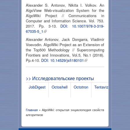
Alexander S. Antonov, Nikita I. Volkov. An
AlgoView Web-visualization System for the
AlgoWiki Project // Communications in
Computer and Information Science. Vol. 753.
2017. Pp. 3-13.
DOI: 10.1007/978-3-319-
67035-5_1
Alexander Antonov, Jack Dongarra, Vladimir
Voevodin. AlgoWiki Project as an Extension of
the Top500 Methodology // Supercomputing
Frontiers and Innovations, Vol.5, No.1 (2018).
Pp.4-10.
DOI: 10.14529/jsfi180101
>> Исследовательские проекты
JobDigest
Octoshell
Octotron
Tentaviz
Поиск
аномали
Главная
» AlgoWiki: открытая энциклопедия свойств
Вы здесь
алгоритмов