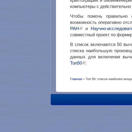
компьютеры с действительно
Чтобы помочь правильно 
возможность оперативно отсл
РАН
и
Научно-исследова
совместный проект по форми
В список включаются 50 выч
списка наибольшую производ
данных для включения выч
Топ50
.
Главная
» Топ 50: список наиболее мощ
Вы здесь