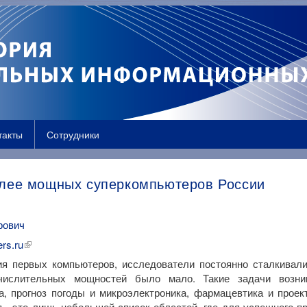
такты
Сотрудники
более мощных суперкомпьютеров России
рович
ers.ru
я первых компьютеров, исследователи постоянно сталкивал
ислительных мощностей было мало. Такие задачи возни
, прогноз погоды и микроэлектроника, фармацевтика и проек
 - это лишь небольшой список областей, где для успешного 