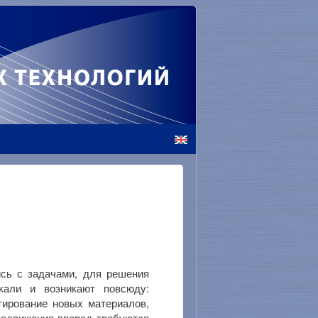
ись с задачами, для решения
кали и возникают повсюду:
тирование новых материалов,
продвижения вперед требуются