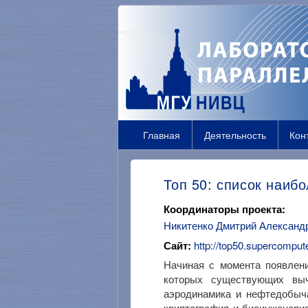
Главная
Деятельность
Кон
Топ 50: список наи
Координаторы проекта:
Никитенко Дмитрий Александ
Сайт:
http://top50.supercomput
Начиная с момента появлени
которых существующих выч
аэродинамика и нефтедобыча
криптография и биоинженерия