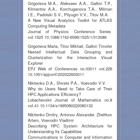
Grigorieva M.A., Alekseev A.A., Galkin T.P.,
Klimentov A.A., Korchuganova T.A., Milman
I.E., Padolski S.V., Pilyugin V.V., Titov M.A.
A New Visual Analytics Toolkit for ATLAS
Computing Metadata
Journal of Physics: Conference Series
vol.1525 10.1088/1742-6596/1525/1/012086
Grigorieva Maria, Titov Mikhail, Galkin Timofei
Nested Intellectual Data Grouping and
Clusterization for the Interactive Visual
Explorer
EPJ Web of Conferences no.03011 vol.226
10.1051/epjconf/202022603011
Nikitenko D.A., Shvets P.A., Voevodin V.V.
Why do Users Need to Take Care of Their
HPC Applications Efficiency?
Lobachevskii Journal of Mathematics no.8
vol.41 10.1134/s1995080220080132
Nikitenko Dmitry, Antonov Alexander, Zheltkov
Artem, Voevodin Vladimir
Describing HPC System Architecture for
Understanding Its Capabilities
Communications in Computer and Information