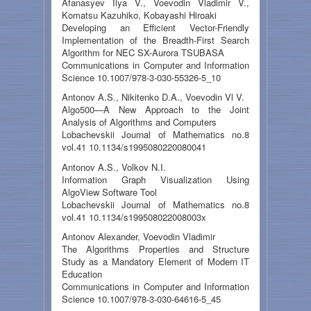
Afanasyev Ilya V., Voevodin Vladimir V.,
Komatsu Kazuhiko, Kobayashi Hiroaki
Developing an Efficient Vector-Friendly
Implementation of the Breadth-First Search
Algorithm for NEC SX-Aurora TSUBASA
Communications in Computer and Information
Science 10.1007/978-3-030-55326-5_10
Antonov A.S., Nikitenko D.A., Voevodin Vl V.
Algo500—A New Approach to the Joint
Analysis of Algorithms and Computers
Lobachevskii Journal of Mathematics no.8
vol.41 10.1134/s1995080220080041
Antonov A.S., Volkov N.I.
Information Graph Visualization Using
AlgoView Software Tool
Lobachevskii Journal of Mathematics no.8
vol.41 10.1134/s199508022008003x
Antonov Alexander, Voevodin Vladimir
The Algorithms Properties and Structure
Study as a Mandatory Element of Modern IT
Education
Communications in Computer and Information
Science 10.1007/978-3-030-64616-5_45