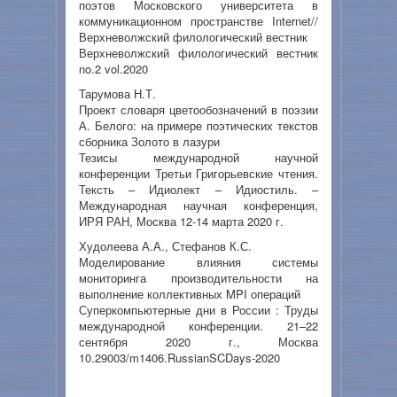
поэтов Московского университета в
коммуникационном пространстве Internet//
Верхневолжский филологический вестник
Верхневолжский филологический вестник
no.2 vol.2020
Тарумова Н.Т.
Проект словаря цветообозначений в поэзии
А. Белого: на примере поэтических текстов
сборника Золото в лазури
Тезисы международной научной
конференции Третьи Григорьевские чтения.
Тексть – Идиолект – Идиостиль. –
Международная научная конференция,
ИРЯ РАН, Москва 12-14 марта 2020 г.
Худолеева А.А., Стефанов К.С.
Моделирование влияния системы
мониторинга производительности на
выполнение коллективных MPI операций
Суперкомпьютерные дни в России : Труды
международной конференции. 21–22
сентября 2020 г., Москва
10.29003/m1406.RussianSCDays-2020