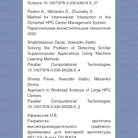
Science 10.1007/978-3-030-64616-5_37
Paokin A., Nikitenko D., Zhumatiy S.
Method for Intermodular Interaction in the
Octoshell HPC Center Management System
Параллельные вычислительные технологии
2020
Shaikhislamov Denis, Voevodin Vadim
Solving the Problem of Detecting Similar
Supercomputer Applications Using Machine
Learning Methods
Parallel Computational Technologies
10.1007/978-3-030-55326-5_4
Shvets Pavel, Voevodin Vadim, Nikitenko
Dmitry
Approach to Workload Analysis of Large HPC
Centers
Parallel Computational Technologies
10.1007/978-3-030-55326-5_2
Афанасьев И.В.
Разработка прототипа
высокопроизводительного графового
фреймворка для векторной архитектуры
NEC SX–Aurora TSUBASA