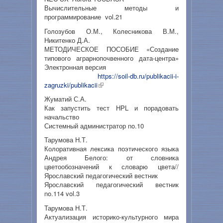
Вычислительные методы и
программирование vol.21
Голозубов О.М., Колесникова В.М.,
Никитенко Д.А.
МЕТОДИЧЕСКОЕ ПОСОБИЕ «Создание
типового аграрнопочвенного дата-центра»
Электронная версия
https://soil-db.ru/publikacii-i-
zagruzki/publikacii
Жуматий С.А.
Как запустить тест HPL и порадовать
начальство
Системный администратор no.10
Тарумова Н.Т.
Колоративная лексика поэтического языка
Андрея Белого: от словника
цветообозначений к словарю цвета//
Ярославский педагогический вестник
Ярославский педагогический вестник
no.114 vol.3
Тарумова Н.Т.
Актуализация историко-культурного мира